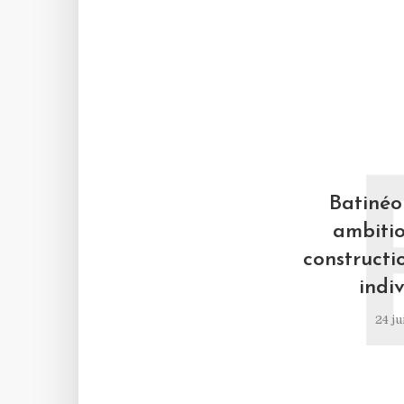
Batinéo 
ambitio
constructi
indiv
24 ju