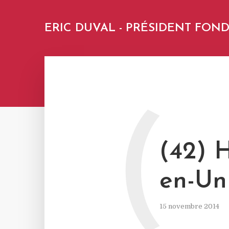
ERIC DUVAL - PRÉSIDENT FO
(
(42) H
en-Un
15 novembre 2014