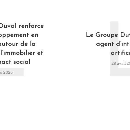
L
Duval renforce
loppement en
Le Groupe Duv
autour de la
agent d’int
l’immobilier et
artific
pact social
28 avril 
ai 2026