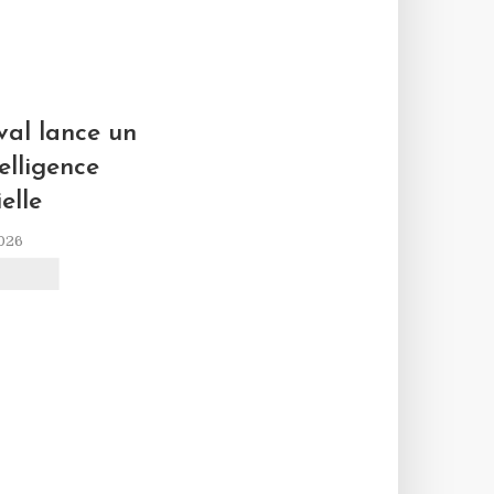
L
al lance un
elligence
ielle
2026