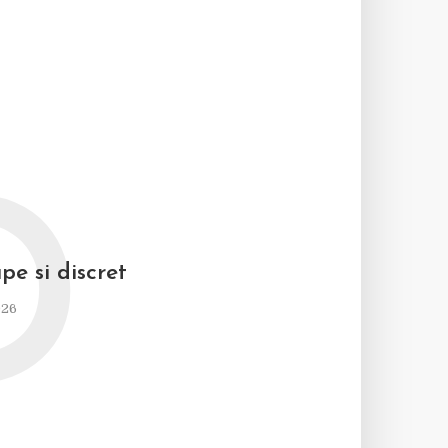
D
pe si discret
026