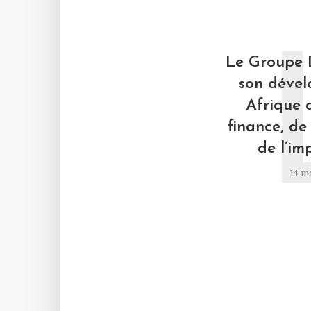
Le Groupe 
son déve
Afrique 
finance, de 
de l’im
14 m