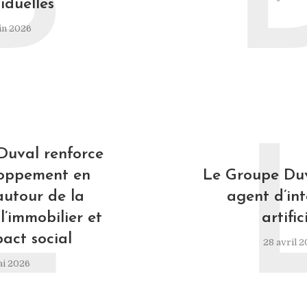
B
iduelles
in 2026
L
Duval renforce
loppement en
Le Groupe Duv
autour de la
agent d’int
l’immobilier et
artific
pact social
28 avril 
ai 2026