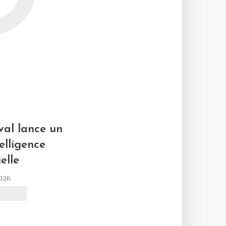
D
L
al lance un
elligence
ielle
2026