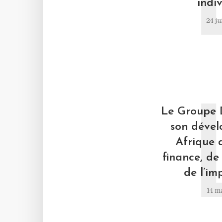
indiv
24 ju
Le Groupe 
son déve
Afrique 
finance, de 
de l’im
14 m