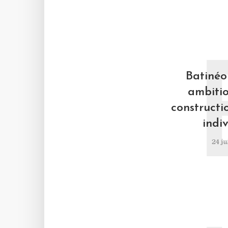
Batinéo 
ambitio
constructi
indiv
24 ju