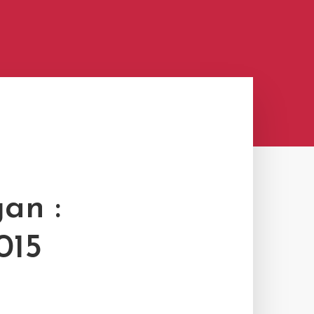
an :
015