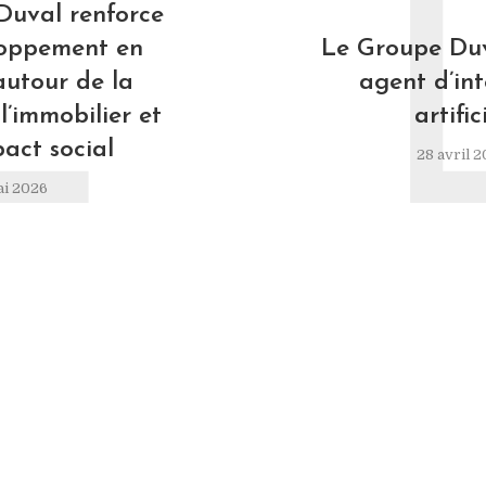
L
Duval renforce
loppement en
Le Groupe Duv
autour de la
agent d’int
l’immobilier et
artific
pact social
28 avril 
ai 2026