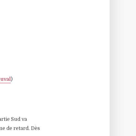
Duval
)
rtie Sud va
me de retard. Dès