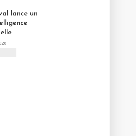
L
al lance un
elligence
ielle
2026