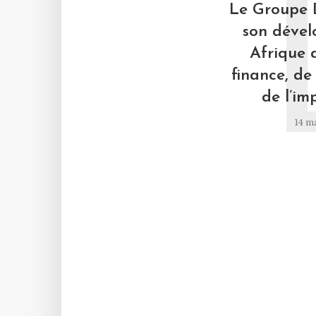
Le Groupe 
son déve
Afrique 
finance, de 
de l’im
14 m