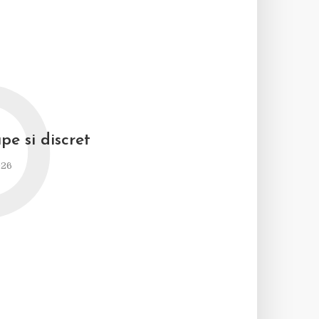
D
pe si discret
026