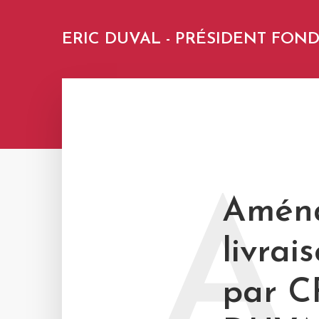
ERIC DUVAL - PRÉSIDENT FO
A
Aména
livrai
par C