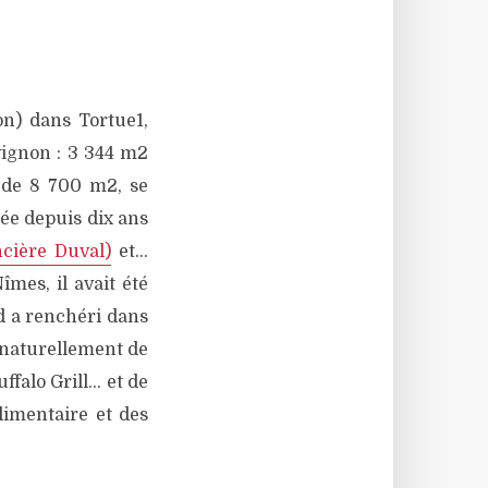
on) dans Tortue1,
Avignon : 3 344 m2
r de 8 700 m2, se
sée depuis dix ans
ncière Duval)
et…
mes, il avait été
nd a renchéri dans
t naturellement de
falo Grill… et de
alimentaire et des