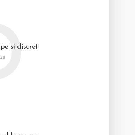
D
pe si discret
026