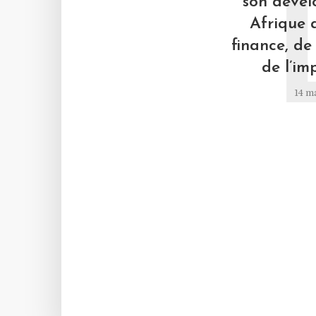
son déve
Afrique 
finance, de 
de l’im
14 m