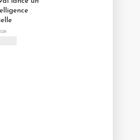
L
al lance un
elligence
ielle
2026