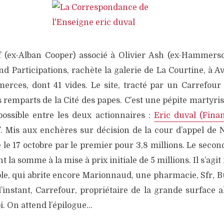
 (ex-Alban Cooper) associé à Olivier Ash (ex-Hammers
nd Participations, rachète la galerie de La Courtine, à 
erces, dont 41 vides. Le site, tracté par un Carrefou
 remparts de la Cité des papes. C’est une pépite martyri
possible entre les deux actionnaires :
Eric duval (Fina
. Mis aux enchères sur décision de la cour d’appel de Nî
e le 17 octobre par le premier pour 3,8 millions. Le seco
t la somme à la mise à prix initiale de 5 millions. Il s’agi
e, qui abrite encore Marionnaud, une pharmacie, Sfr, Buf
l’instant, Carrefour, propriétaire de la grande surface 
i. On attend l’épilogue…