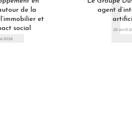
L
loppement en
Le Groupe Duv
autour de la
agent d’int
l’immobilier et
artific
pact social
28 avril 
ai 2026