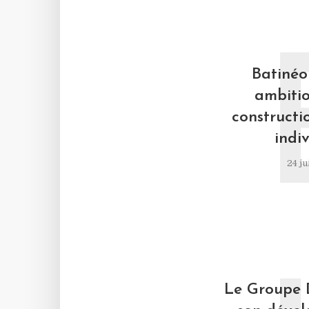
Batinéo 
ambitio
constructi
indiv
24 ju
Le Groupe 