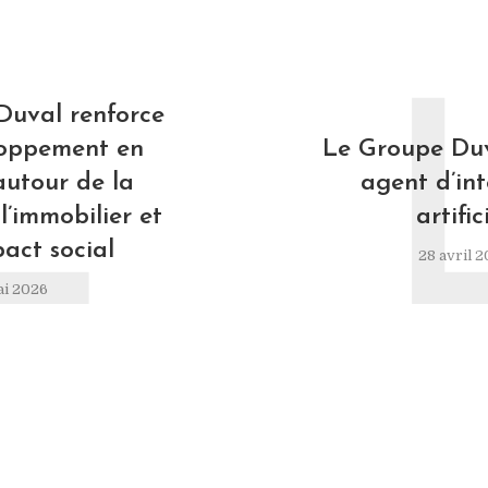
L
Duval renforce
loppement en
Le Groupe Duv
autour de la
agent d’int
l’immobilier et
artific
pact social
28 avril 
ai 2026