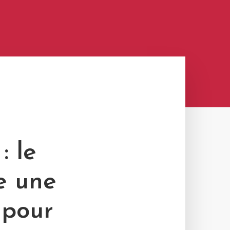
: le
e une
 pour