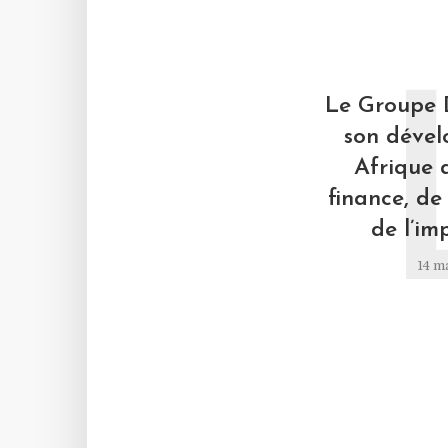
Le Groupe 
son déve
Afrique 
finance, de 
de l’im
14 m