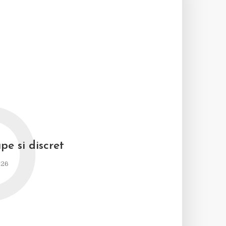
D
pe si discret
026