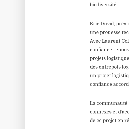
biodiversité.
Eric Duval, prési
une prouesse tec
Avec Laurent Colo
confiance renouv
projets logistiqu
des entrepôts log
un projet logisti
confiance accord
La communauté d
connexes et d’ac
de ce projet en r