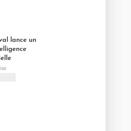
L
al lance un
elligence
ielle
2026