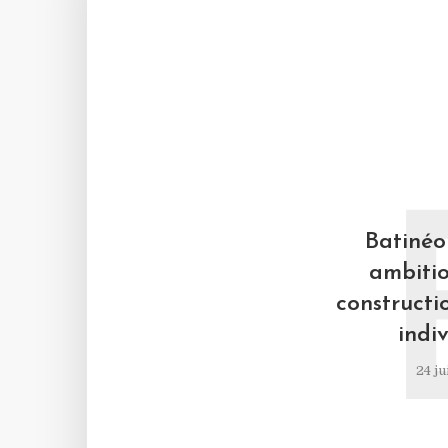
Batinéo 
ambitio
constructi
indiv
24 ju