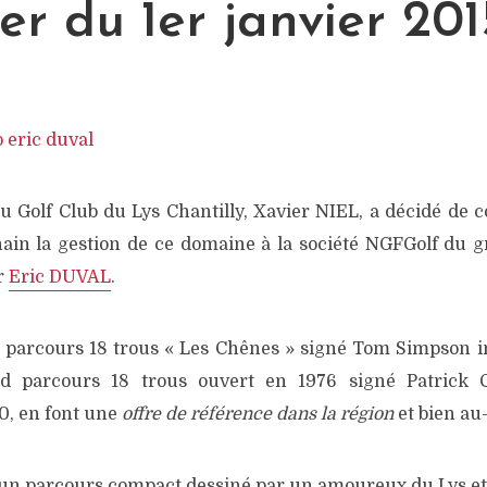
r du 1er janvier 201
u Golf Club du Lys Chantilly, Xavier NIEL, a décidé de c
hain la gestion de ce domaine à la société NGFGolf du 
r
Eric DUVAL
.
 parcours 18 trous « Les Chênes » signé Tom Simpson i
d parcours 18 trous ouvert en 1976 signé Patrick 
, en font une
offre de référence dans la région
et bien au-
e un parcours compact dessiné par un amoureux du Lys et