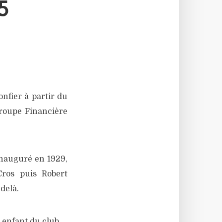
5
onfier à partir du
groupe Financière
nauguré en 1929,
Cros puis Robert
delà.
 enfant du club.