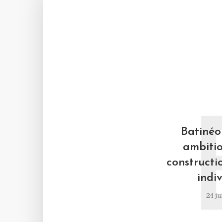
Batinéo 
ambitio
constructi
indiv
24 ju