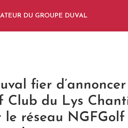
NDATEUR DU GROUPE DUVAL
uval fier d’annonce
f Club du Lys Chanti
nt le réseau NGFGolf