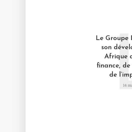
Le Groupe 
son déve
Afrique 
finance, de 
de l’im
14 m