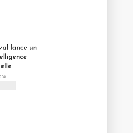
L
al lance un
elligence
ielle
2026