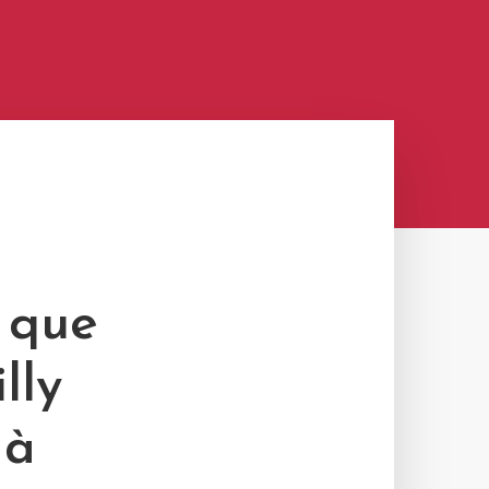
r que
lly
 à