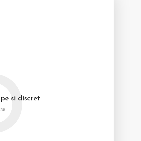
D
pe si discret
026