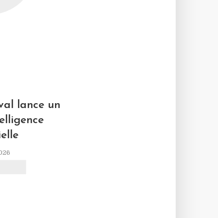
L
al lance un
elligence
ielle
2026