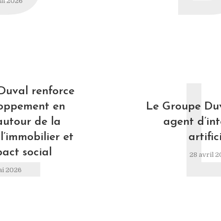
in 2026
L
Duval renforce
loppement en
Le Groupe Duv
autour de la
agent d’int
l’immobilier et
artific
pact social
28 avril 
ai 2026