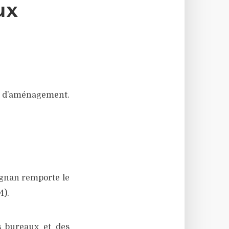
ux
 d’aménagement.
gnan remporte le
4).
 bureaux et des