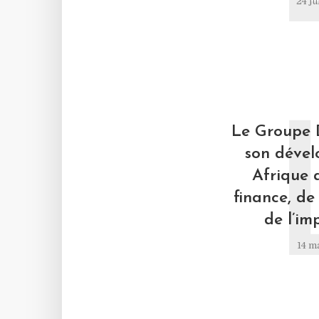
24 ju
Le Groupe 
son déve
Afrique 
finance, de 
de l’im
14 m