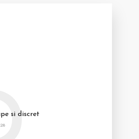
D
pe si discret
026