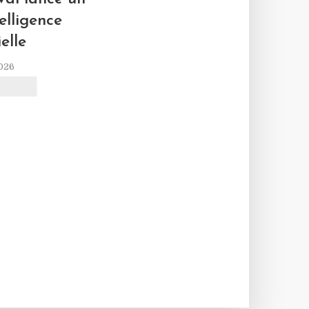
L
elligence
ielle
2026