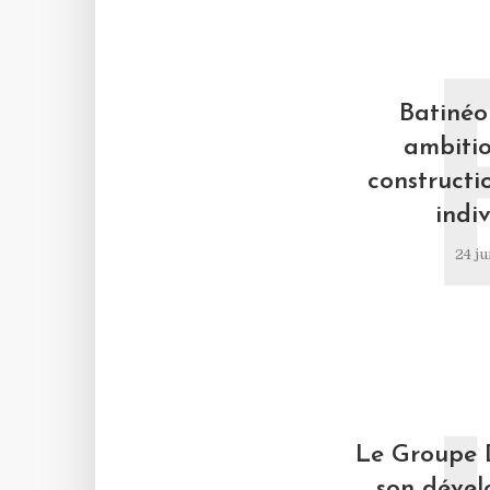
Batinéo 
ambitio
constructi
indiv
24 ju
Le Groupe 
son déve