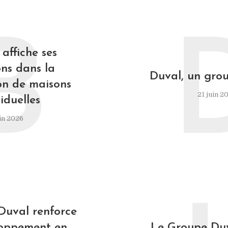
B
affiche ses
ns dans la
Duval, un grou
on de maisons
21 juin 2
iduelles
in 2026
Duval renforce
loppement en
Le Groupe Duv