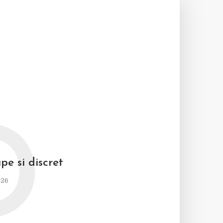
D
pe si discret
026