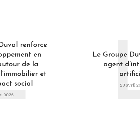
L
Duval renforce
loppement en
Le Groupe Duv
autour de la
agent d’int
l’immobilier et
artific
pact social
28 avril 
ai 2026