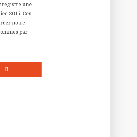
nregistre une
cice 2015. Ces
orcer notre
s sommes par