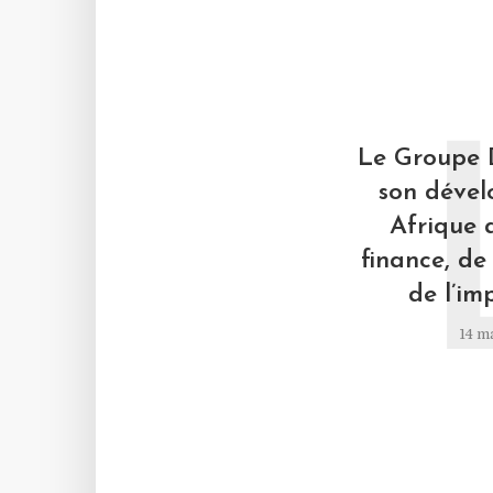
Le Groupe 
son déve
Afrique 
finance, de 
de l’im
14 m