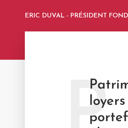
ERIC DUVAL - PRÉSIDENT FO
P
Patri
loyers
portef