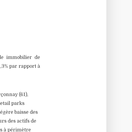
le immobilier de
,3% par rapport à
rçonnay (61),
etail parks
légère baisse des
rs des actifs de
rs à périmètre