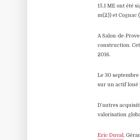
15,1 ME ont été s
m(2)) et Cognac (
A Salon-de-Prove
construction. Cet
2016.
Le 30 septembre 
sur un actif lou
D’autres acquisi
valorisation globa
Eric Duval
, Géra