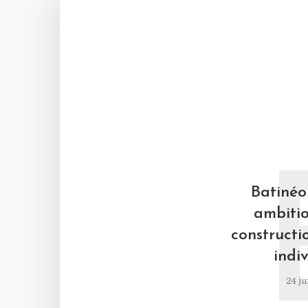
Batinéo 
ambitio
constructi
indiv
24 ju