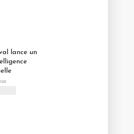
L
al lance un
elligence
ielle
2026