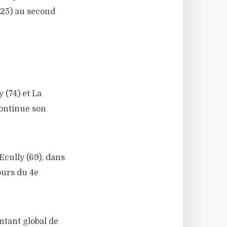
 (25) au second
 (74) et La
ontinue son
cully (69), dans
ours du 4e
ntant global de