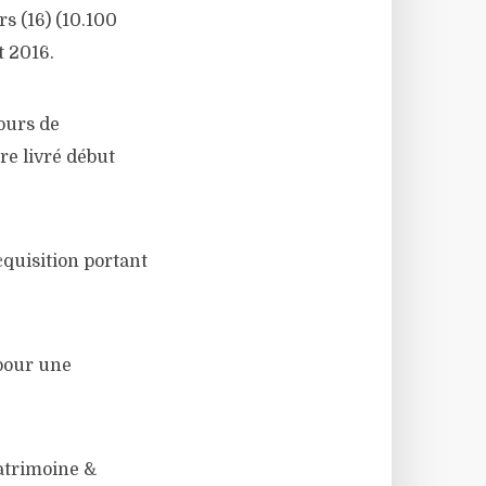
rs (16) (10.100
t 2016.
ours de
re livré début
quisition portant
 pour une
atrimoine &