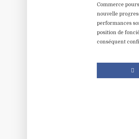
Commerce poursui
nouvelle progress
performances sont
position de fonci
conséquent confia