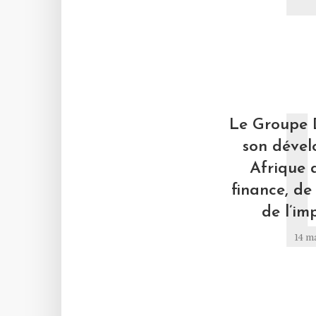
Le Groupe 
son déve
Afrique 
finance, de 
de l’im
14 m