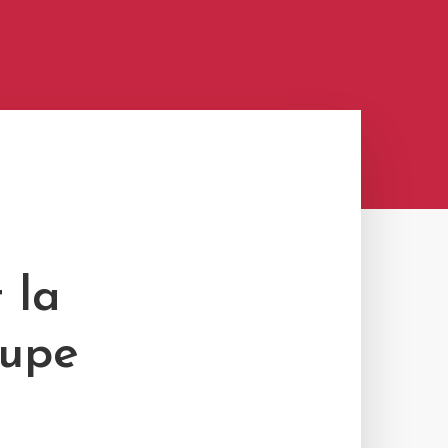
 la
oupe