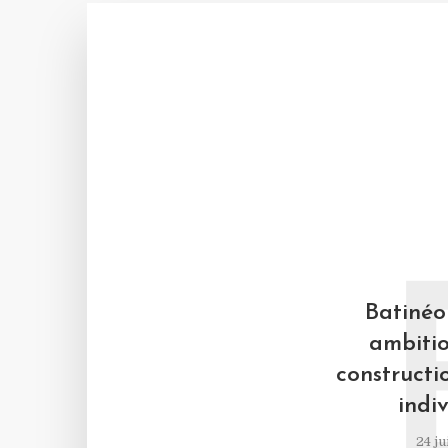
Batinéo 
ambitio
constructi
indiv
24 ju