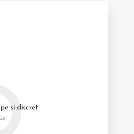
D
pe si discret
026