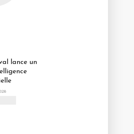
L
al lance un
elligence
ielle
2026