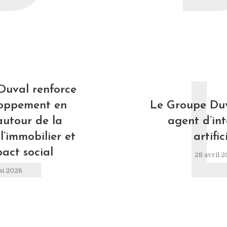
L
Duval renforce
loppement en
Le Groupe Duv
autour de la
agent d’int
l’immobilier et
artific
pact social
28 avril 
ai 2026