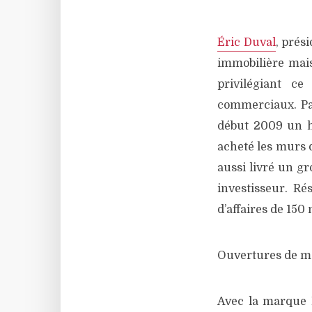
Éric Duval
, prés
immobilière mais
privilégiant c
commerciaux. Par 
début 2009 un h
acheté les murs 
aussi livré un gr
investisseur. Ré
d’affaires de 150 
Ouvertures de ma
Avec la marque R