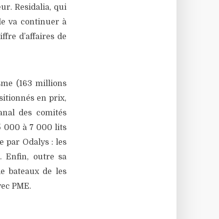
eur. Residalia, qui
le va continuer à
fre d’affaires de
sme (163 millions
itionnés en prix,
anal des comités
 000 à 7 000 lits
e par Odalys : les
. Enfin, outre sa
de bateaux de les
vec PME.