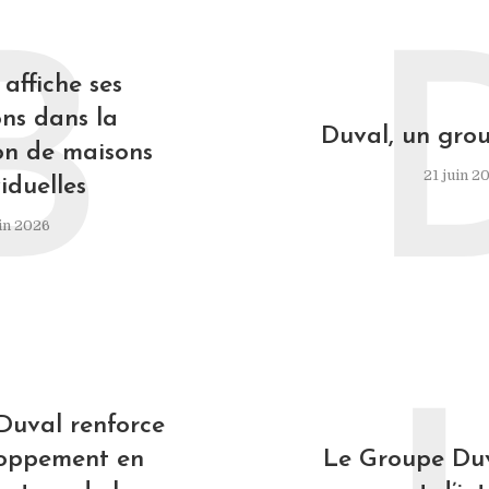
B
affiche ses
ns dans la
Duval, un grou
on de maisons
21 juin 2
iduelles
in 2026
Duval renforce
loppement en
Le Groupe Duv