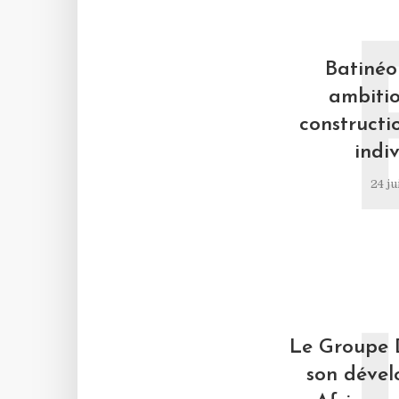
Batinéo 
ambitio
constructi
indiv
24 ju
Le Groupe 
son déve