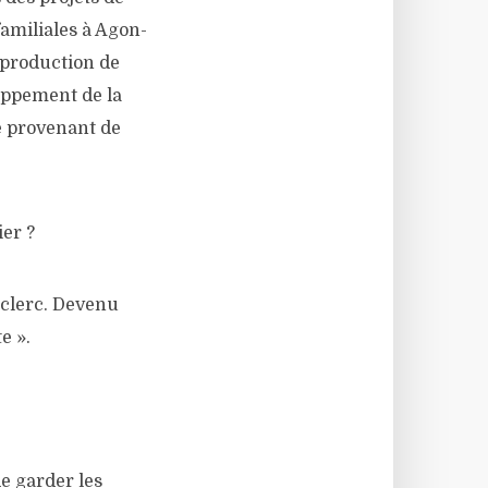
familiales à Agon-
a production de
loppement de la
té provenant de
er ?
eclerc. Devenu
e ».
e garder les