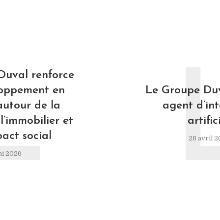
L
Duval renforce
loppement en
Le Groupe Duv
autour de la
agent d’int
l’immobilier et
artific
pact social
28 avril 
ai 2026