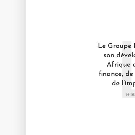
Le Groupe 
son déve
Afrique 
finance, de 
de l’im
14 m