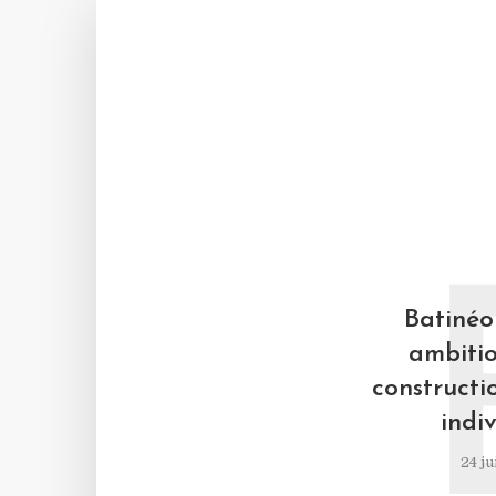
Batinéo 
ambitio
constructi
indiv
24 ju