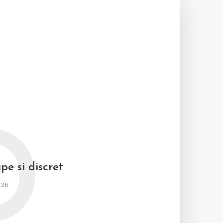
D
pe si discret
026