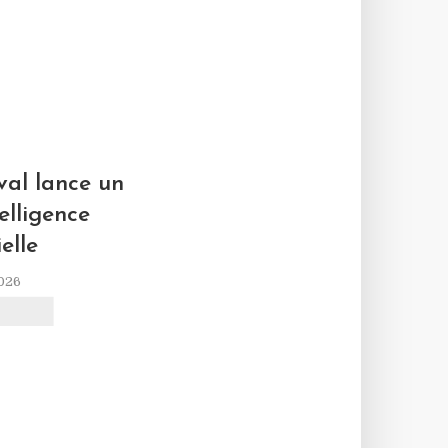
L
al lance un
elligence
ielle
2026