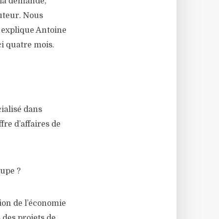
 la demande,
auteur. Nous
», explique Antoine
ci quatre mois.
cialisé dans
fre d’affaires de
oupe ?
tion de l’économie
 des projets de