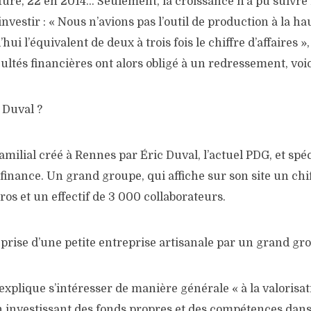
ture, 22 en 2014… Seulement, la croissance n’a pu suivre
investir : « Nous n’avions pas l’outil de production à la h
ui l’équivalent de deux à trois fois le chiffre d’affaires 
icultés financières ont alors obligé à un redressement, voi
 Duval ?
amilial créé à Rennes par Éric Duval, l’actuel PDG, et spé
 finance. Un grand groupe, qui affiche sur son site un chif
ros et un effectif de 3 000 collaborateurs.
prise d’une petite entreprise artisanale par un grand gr
xplique s’intéresser de manière générale « à la valorisa
en investissant des fonds propres et des compétences dans