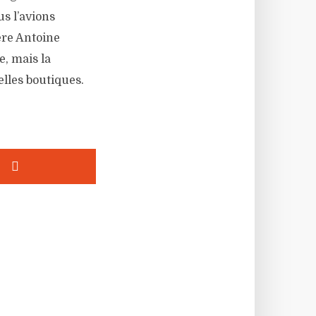
us l’avions
père Antoine
, mais la
lles boutiques.