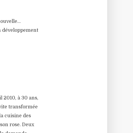
 nouvelle…
 un développement
l 2010, à 30 ans,
 vite transformée
la cuisine des
sson rose. Deux