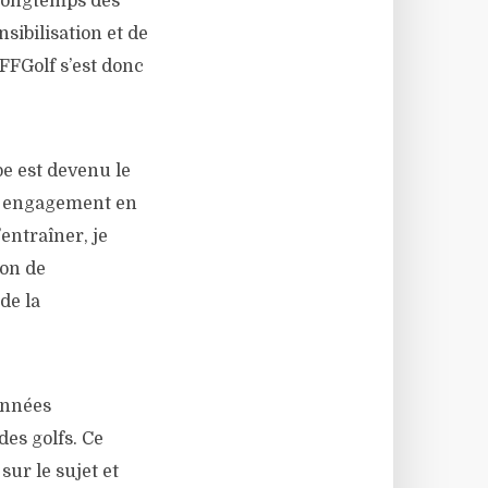
 longtemps des
sibilisation et de
 FFGolf s’est donc
e est devenu le
re engagement en
entraîner, je
ion de
de la
années
es golfs. Ce
sur le sujet et