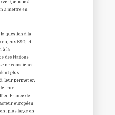
erver (actions à
ion à mettre en
a question à la
s enjeux ESG, et
n à la
e des Nations
ise de conscience
ulent plus
19, leur permet en
de leur
lf en France de
 acteur européen,
ent plus large en