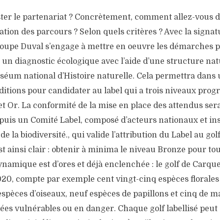
ster le partenariat ? Concrètement, comment allez-vous d
sation des parcours ? Selon quels critères ? Avec la signat
roupe Duval s’engage à mettre en oeuvre les démarches po
, un diagnostic écologique avec l’aide d’une structure nat
uséum national d’Histoire naturelle. Cela permettra dan
ditions pour candidater au label qui a trois niveaux progr
et Or. La conformité de la mise en place des attendus sera
puis un Comité Label, composé d’acteurs nationaux et ins
e la biodiversité., qui valide l’attribution du Label au go
est ainsi clair : obtenir à minima le niveau Bronze pour tous
dynamique est d’ores et déjà enclenchée : le golf de Carque
0, compte par exemple cent vingt-cinq espèces florales d
espèces d’oiseaux, neuf espèces de papillons et cinq de 
ées vulnérables ou en danger. Chaque golf labellisé peut