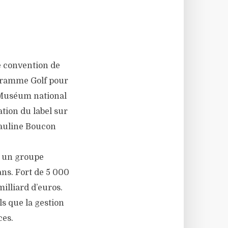
e convention de
rogramme Golf pour
du Muséum national
ation du label sur
Pauline Boucon
s un groupe
ans. Fort de 5 000
milliard d’euros.
ls que la gestion
ces.