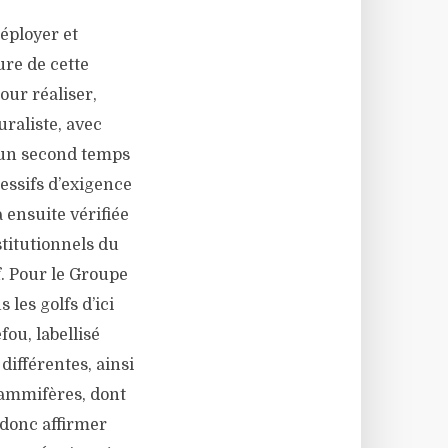
éployer et
ure de cette
ur réaliser,
uraliste, avec
s un second temps
essifs d’exigence
 ensuite vérifiée
titutionnels du
lf. Pour le Groupe
 les golfs d’ici
fou, labellisé
ifférentes, ainsi
mammifères, dont
 donc affirmer