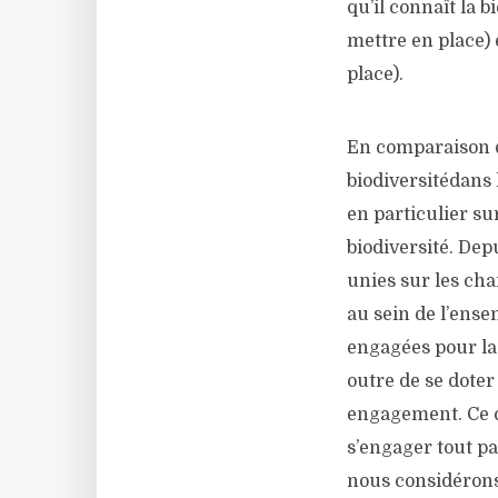
qu’il connaît la b
mettre en place) e
place).
En comparaison d
biodiversitédans 
en particulier su
biodiversité. Dep
unies
sur les cha
au sein de l’ense
engagées pour la 
outre de se dote
engagement. Ce c
s’engager tout pa
nous considérons