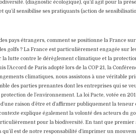
iodiversité. (diagnostic écologique), qu’il agit pour la prés
t qu’il sensibilise ses pratiquants (action de sensibilisat
es pays étrangers, comment se positionne la France sur l
les golfs ? La France est particulièrement engagée sur le
r la lutte contre le dérèglement climatique et la protectio
uis l’Accord de Paris adopté lors de la COP 21, la
Conférenc
ngements climatiques, nous assistons à une véritable pr
mble des parties prenantes dont les entreprises qui se ve
protection de l’environnement. La loi Pacte, votée en 20
r d’une
raison d’être
et d’affirmer publiquement la teneur 
ontexte explique également la volonté des acteurs du go
rticulièrement pour la biodiversité. En tant que premier
 qu’il est de notre responsabilité d’imprimer un mouvem