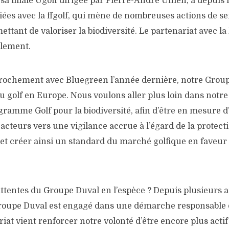
sa filiale Ugolf dirigée par Pierre-André Uhlen, a depuis
giées avec la ffgolf, qui mène de nombreuses actions de sen
ettant de valoriser la biodiversité. Le partenariat avec la
llement.
rochement avec Bluegreen l’année dernière, notre Group
u golf en Europe. Nous voulons aller plus loin dans not
gramme Golf pour la biodiversité, afin d’être en mesure d’
s acteurs vers une vigilance accrue à l’égard de la protect
et créer ainsi un standard du marché golfique en faveur 
attentes du Groupe Duval en l’espèce ? Depuis plusieurs 
roupe Duval est engagé dans une démarche responsable d
at vient renforcer notre volonté d’être encore plus actif 