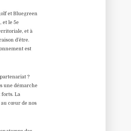
Ugolf et Bluegreen
 et le 5e
rritoriale, et à
raison d’être
.
ironnement est
partenariat ?
tés une démarche
forts. La
t au cœur de nos